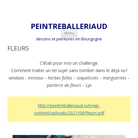
PEINTREBALLERIAUD
Aller
Menu
au
dessins et peintures en Bourgogne
contenu
FLEURS
C’était pour moi un challenge.
Comment traiter un tel sujet sans tomber dans le déjà vu?
vendues : mimosa – herbes folles – coquelicots – marguerites –
parterre de fleurs – Lys
http://peintreballeriaud.ovh/wp-
content/uploads/2021/08/fleurs.pdf